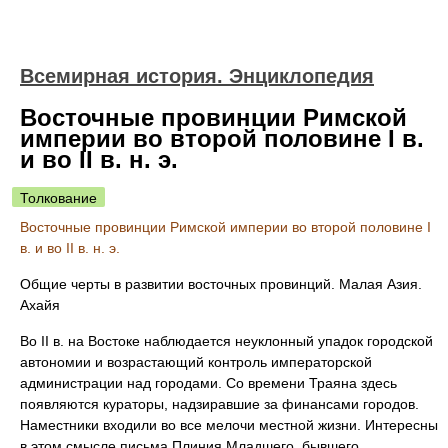
Всемирная история. Энциклопедия
Восточные провинции Римской
империи во второй половине I в.
и во II в. н. э.
Толкование
Восточные провинции Римской империи во второй половине I
в. и во II в. н. э.
Общие черты в развитии восточных провинций. Малая Азия.
Ахайя
Во II в. на Востоке наблюдается неуклонный упадок городской
автономии и возрастающий контроль императорской
администрации над городами. Со времени Траяна здесь
появляются кураторы, надзиравшие за финансами городов.
Наместники входили во все мелочи местной жизни. Интересны
в этом смысле письма Плиния Младшего, бывшего