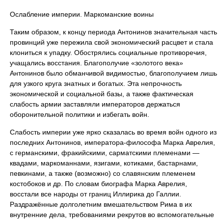
Ослабление империи. Маркоманские воины
Таким образом, к концу периода Антонинов значительная часть
провинций уже пережила свой экономический расцвет и стала
клониться к упадку. Обострялись социальные противоречия,
учащались восстания. Благополучие «золотого века»
Антонинов было обманчивой видимостью, благополучием лишь
для узкого круга знатных и богатых. Эта непрочность
экономической и социальной базы, а также фактическая
слабость армии заставляли императоров держаться
оборонительной политики и избегать войн.
Слабость империи уже ярко сказалась во время войн одного из
последних Антонинов, императора-философа Марка Аврелия,
с германскими, фракийскими, сарматскими племенами —
квадами, маркоманнами, язигами, котиками, бастарнами,
певкинами, а также (возможно) со славянским племенем
костобоков и др. По словам биографа Марка Аврелия,
восстали все народы от границ Иллирика до Галлии.
Раздражённые долголетним вмешательством Рима в их
внутренние дела, требованиями рекрутов во вспомогательные