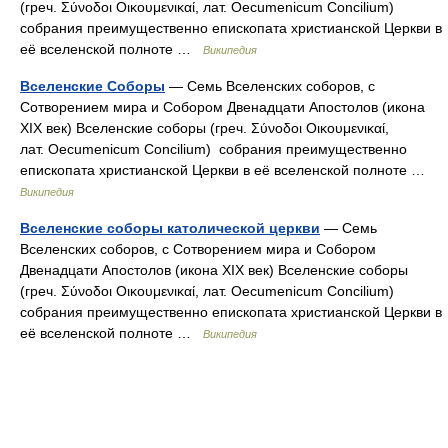
(греч. Σύνοδοι Οικουμενικαί, лат. Oecumenicum Concilium)
собрания преимущественно епископата христианской Церкви в
её вселенской полноте …
Википедия
Вселенские Соборы
— Семь Вселенских соборов, с
Сотворением мира и Собором Двенадцати Апостолов (икона
XIX век) Вселенские соборы (греч. Σύνοδοι Οικουμενικαί,
лат. Oecumenicum Concilium) собрания преимущественно
епископата христианской Церкви в её вселенской полноте …
Википедия
Вселенские соборы католической церкви
— Семь
Вселенских соборов, с Сотворением мира и Собором
Двенадцати Апостолов (икона XIX век) Вселенские соборы
(греч. Σύνοδοι Οικουμενικαί, лат. Oecumenicum Concilium)
собрания преимущественно епископата христианской Церкви в
её вселенской полноте …
Википедия