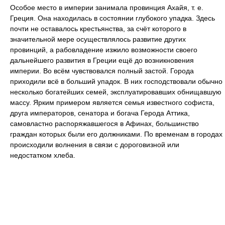
Особое место в империи занимала провинция Ахайя, т. е.
Греция. Она находилась в состоянии глубокого упадка. Здесь
почти не оставалось крестьянства, за счёт которого в
значительной мере осуществлялось развитие других
провинций, а рабовладение изжило возможности своего
дальнейшего развития в Греции ещё до возникновения
империи. Во всём чувствовался полный застой. Города
приходили всё в больший упадок. В них господствовали обычно
несколько богатейших семей, эксплуатировавших обнищавшую
массу. Ярким примером является семья известного софиста,
друга императоров, сенатора и богача Герода Аттика,
самовластно распоряжавшегося в Афинах, большинство
граждан которых были его должниками. По временам в городах
происходили волнения в связи с дороговизной или
недостатком хлеба.