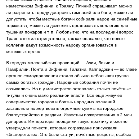
наместником Вифинии, к Траяну. Плиний спрашивает, можно
ли разрешить городу достроить гимнасий или бани, можно ли
допустить, чтобы местные богачи собирали народ на семейные
торжества, можно ли дозволить организовать коллегию для
тушения пожаров и т. п. Любопытно, что на последний вопрос
Траян ответил отрицательно, так как опасался, что новые
коллегии дадут возможность народу организоваться в
мятежных целях.
В городах малоазийских провинций — Азии, Ликии и
Памфилии, Понта и Вифинии, Галатии, Каппадокии — во главе
органов самоуправления стояла обычно небольшая группа
самых богатых граждан. Народные собрания почти не
созывались. Но и у магистратов оставались только почётные
титулы и очень мало реальной власти. Всё ещё живучее
соперничество городов и боязнь народных волнений
заставляли их жертвовать огромные суммы на городское
благоустройство и раздачи. Известны пожертвования в 2 млн.
денариев. Императоры поощряли такую практику и охотно
утверждали почести, которые сограждане присуждали
«благодетелю». Это были статуи, почётные декреты, особые