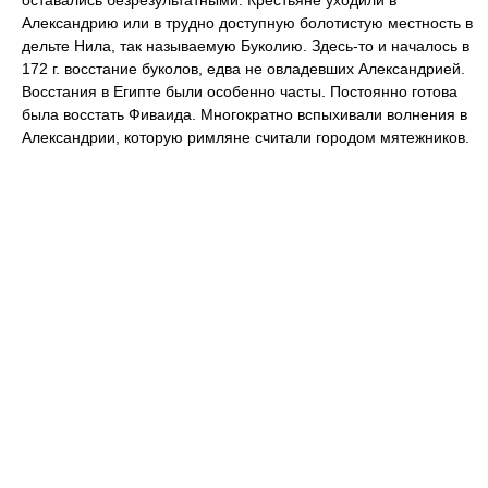
оставались безрезультатными. Крестьяне уходили в
Александрию или в трудно доступную болотистую местность в
дельте Нила, так называемую Буколию. Здесь-то и началось в
172 г. восстание буколов, едва не овладевших Александрией.
Восстания в Египте были особенно часты. Постоянно готова
была восстать Фиваида. Многократно вспыхивали волнения в
Александрии, которую римляне считали городом мятежников.