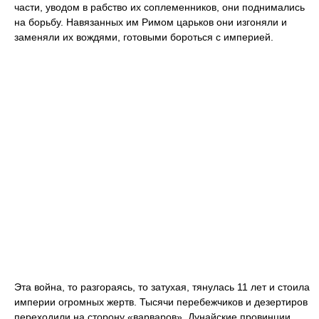
части, уводом в рабство их соплеменников, они поднимались
на борьбу. Навязанных им Римом царьков они изгоняли и
заменяли их вождями, готовыми бороться с империей.
Эта война, то разгораясь, то затухая, тянулась 11 лет и стоила
империи огромных жертв. Тысячи перебежчиков и дезертиров
переходили на сторону «варваров». Дунайские провинции,