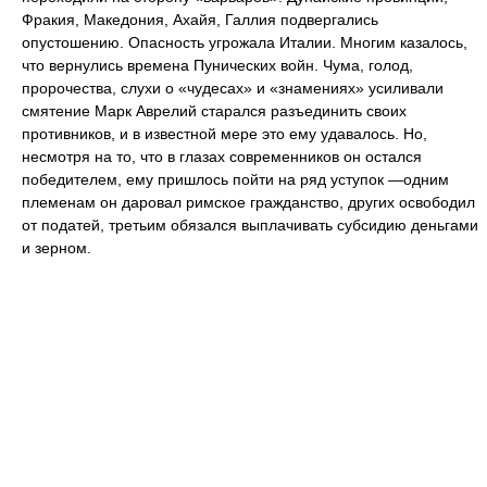
Фракия, Македония, Ахайя, Галлия подвергались
опустошению. Опасность угрожала Италии. Многим казалось,
что вернулись времена Пунических войн. Чума, голод,
пророчества, слухи о «чудесах» и «знамениях» усиливали
смятение Марк Аврелий старался разъединить своих
противников, и в известной мере это ему удавалось. Но,
несмотря на то, что в глазах современников он остался
победителем, ему пришлось пойти на ряд уступок —одним
племенам он даровал римское гражданство, других освободил
от податей, третьим обязался выплачивать субсидию деньгами
и зерном.