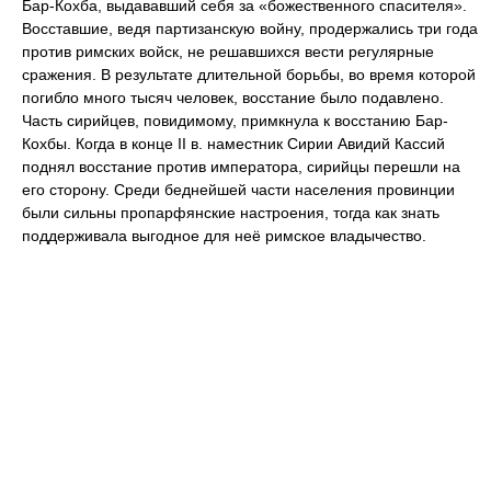
Бар-Кохба, выдававший себя за «божественного спасителя».
Восставшие, ведя партизанскую войну, продержались три года
против римских войск, не решавшихся вести регулярные
сражения. В результате длительной борьбы, во время которой
погибло много тысяч человек, восстание было подавлено.
Часть сирийцев, повидимому, примкнула к восстанию Бар-
Кохбы. Когда в конце II в. наместник Сирии Авидий Кассий
поднял восстание против императора, сирийцы перешли на
его сторону. Среди беднейшей части населения провинции
были сильны пропарфянские настроения, тогда как знать
поддерживала выгодное для неё римское владычество.