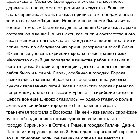
арамейского. Сильнее были здесь и элементы местного,
доримского права, местной религии и искусства. Большая
часть сирийских земель не была приписана к городам и была
занята сёлами-общинами. Налоги и повинности были очень
велики. Тяжёлым бременем для населения Сирии была армия,
состоявшая в конце II в. из шести легионов и соответственного
числа вспомогательных частей. Солдатские постои, поставки и
повинности по обслуживанию армии разоряли жителей Сирии.
Жизненный уровень сирийских крестьян был крайне низок.
Множество сирийцев попадало в качестве рабов в имзния и
богатые дома Италии и провинций, довольно большое число
рабов было и и самой Сирии, особенно в городах. Города
развивались главным образом на побережье и на узловых
пунктах караванных путей. Хотя в сирийских городах ремесло
попрежнему стояло на высоком уровне — сирийские стекло и
шерсть всё ещё широко славились, — однако главную роль в
экономике сирийских городов во II в. начинает играть
транзитная торговля с Востоком. На ней наживались сирийские
купцы, объединения которых существовали не только в
городах Сирии, но и в Остии, в Риме, в городах Галлии, Дакии,
Паннонии и других провинций. Благодаря караванной торговле
во II в. приобрёл большое значение один из её центров в