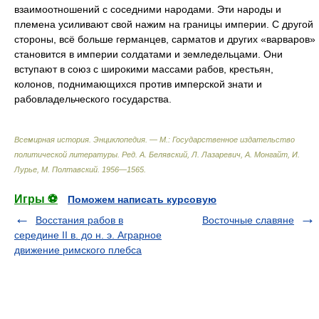
взаимоотношений с соседними народами. Эти народы и
племена усиливают свой нажим на границы империи. С другой
стороны, всё больше германцев, сарматов и других «варваров»
становится в империи солдатами и земледельцами. Они
вступают в союз с широкими массами рабов, крестьян,
колонов, поднимающихся против имперской знати и
рабовладельческого государства.
Всемирная история. Энциклопедия. — М.: Государственное издательство
политической литературы
.
Ред. А. Белявский, Л. Лазаревич, А. Монгайт, И.
Лурье, М. Полтавский
.
1956—1565
.
Игры ⚽
Поможем написать курсовую
Восстания рабов в
Восточные славяне
середине II в. до н. э. Аграрное
движение римского плебса