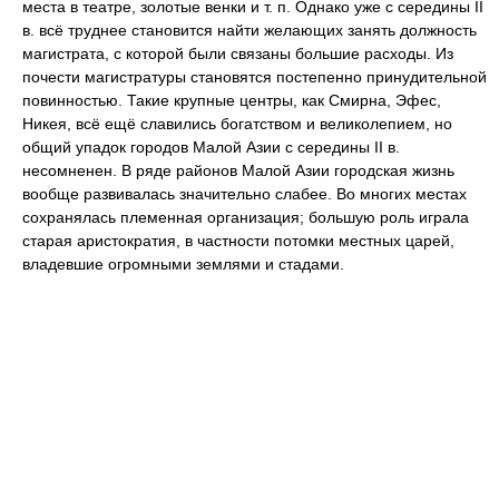
места в театре, золотые венки и т. п. Однако уже с середины II
в. всё труднее становится найти желающих занять должность
магистрата, с которой были связаны большие расходы. Из
почести магистратуры становятся постепенно принудительной
повинностью. Такие крупные центры, как Смирна, Эфес,
Никея, всё ещё славились богатством и великолепием, но
общий упадок городов Малой Азии с середины II в.
несомненен. В ряде районов Малой Азии городская жизнь
вообще развивалась значительно слабее. Во многих местах
сохранялась племенная организация; большую роль играла
старая аристократия, в частности потомки местных царей,
владевшие огромными землями и стадами.